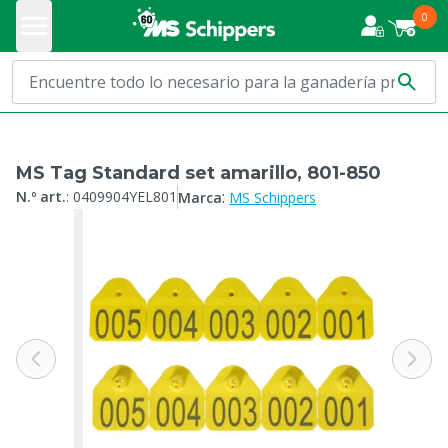
0
MS Tag Standard set amarillo, 801-850
:
N.º art.
:
0409904YEL801
Marca
MS Schippers