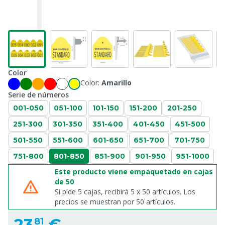
Color
Color:
Amarillo
Serie de números
001-050
051-100
101-150
151-200
201-250
251-300
301-350
351-400
401-450
451-500
501-550
551-600
601-650
651-700
701-750
751-800
801-850
851-900
901-950
951-1000
Este producto viene empaquetado en cajas
de 50
Si pide 5 cajas, recibirá 5 x 50 artículos. Los
precios se muestran por 50 artículos.
23,
€
81