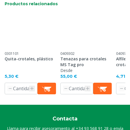
Productos relacionados
0301101
0409302
040971
Quita-crotales, plástico
Tenazas para crotales
Alfiler
MS Tag pro
crotal
Desde
Stand
5,30 €
55,00 €
4,71 €
Contacta
Llama para recibir asesoramiento al
+34 93 568 91 28
o envía