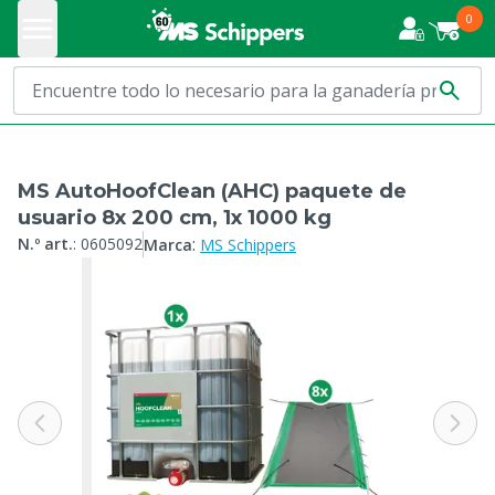
0
MS AutoHoofClean (AHC) paquete de
usuario 8x 200 cm, 1x 1000 kg
:
N.º art.
:
0605092
Marca
MS Schippers