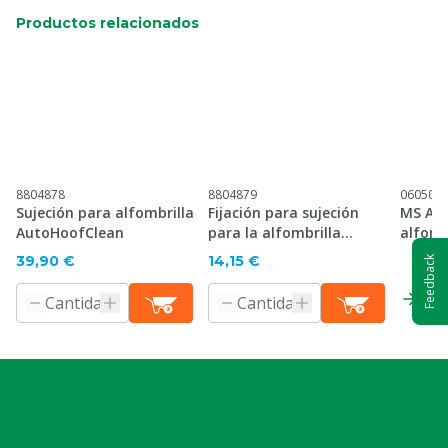
Productos relacionados
8804878
8804879
060507
Sujeción para alfombrilla
Fijación para sujeción
MS Au
AutoHoofClean
para la alfombrilla
alfomb
AutoHoofClean
cm
39,90 €
14,15 €
Feedback
Inf
pr