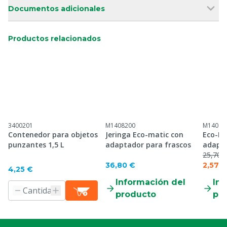
Documentos adicionales
Productos relacionados
3400201
M1408200
M14082
Contenedor para objetos
Jeringa Eco-matic con
Eco-Ma
punzantes 1,5 L
adaptador para frascos
adapt
25,70 €
36,80 €
2,57 €
4,25 €
Información del
Inf
producto
pr