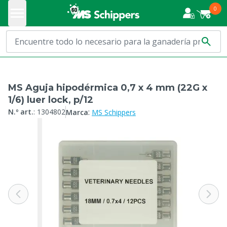
0
MS Aguja hipodérmica 0,7 x 4 mm (22G x
1/6) luer lock, p/12
:
N.º art.
:
1304802
Marca
MS Schippers