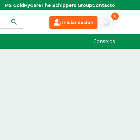
MS Gold
HyCare
The Schippers Group
Contacto
0
Iniciar sesión
Consejos