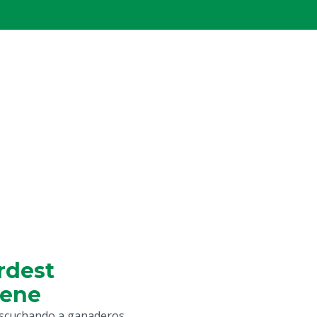
rdest
iene
escuchando a ganaderos