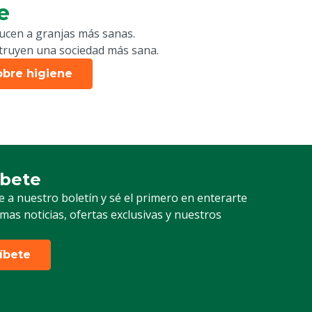
e
cen a granjas más sanas.
truyen una sociedad más sana.
obre higiene
íbete
ción a nuestro boletín
e a nuestro boletín y sé el primero en enterarte
timas noticias, ofertas exclusivas y nuestros
ríbete