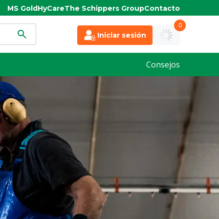
MS Gold
HyCare
The Schippers Group
Contacto
0
Iniciar sesión
Consejos