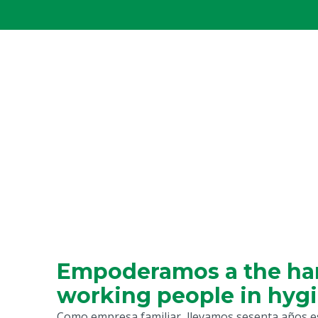
Empoderamos a the ha
working people in hyg
Como empresa familiar, llevamos sesenta años 