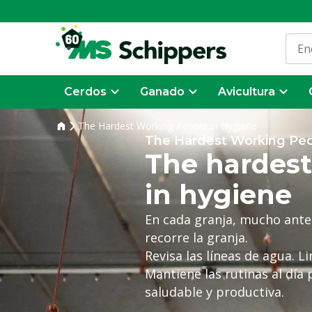
Cerdos
Ganado
Avicultura
The Hardest Working People in Hygiene
The Hardest Working Peo
The hardest
in hygiene
En cada granja, mucho antes
recorre la granja.
Revisa las líneas de agua. L
Mantiene las rutinas al día 
saludable y productiva.