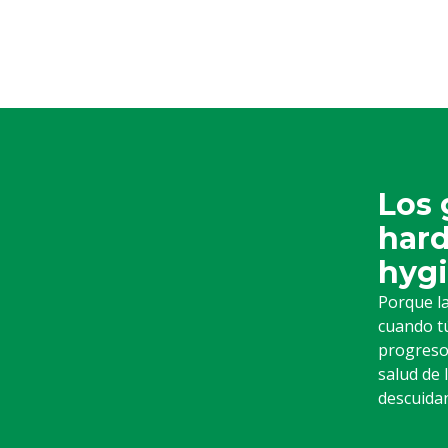
Los 
hard
hyg
Porque la
cuando tú
progreso 
salud de
descuida