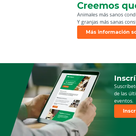
Creemos qu
Animales más sanos condu
Y granjas más sanas cons
Más información s
Inscr
Suscrip
Suscríbet
de las úl
eventos.
Insc