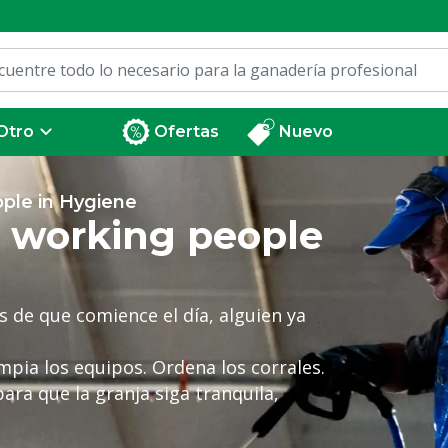
Otro
Ofertas
Nuevo
ple in Hygiene
 working people
 de que comience el día, alguien ya
impia los equipos. Ordena los corrales.
para que la granja siga tranquila,