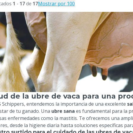
tados
1
-
17
de
17
Mostrar por 100
ud de la ubre de vaca para una pr
 Schippers, entendemos la importancia de una excelente
sa
star de tu ganado. Una
ubre sana
es fundamental para la pro
sas enfermedades como la mastitis. Te ofrecemos una ampli
bres, desde la higiene diaria hasta soluciones específicas p
tro surtido para el cuidado de las ubres de vac