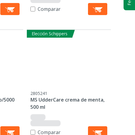
Comparar
Elección Schippers
2805241
 p/5000
MS UdderCare crema de menta,
500 ml
Comparar