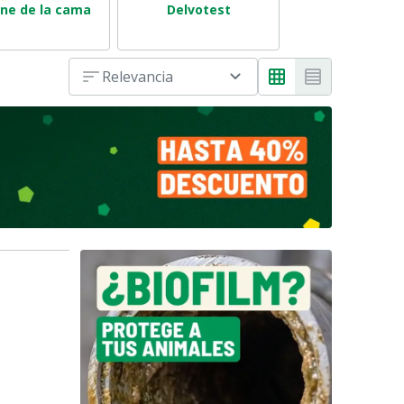
ene de la cama
Delvotest
MastDecid
Relevancia