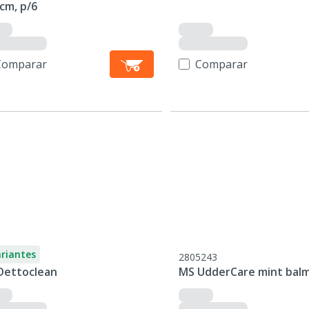
cm, p/6
Comparar
Comparar
ariantes
2805243
Dettoclean
MS UdderCare mint balm