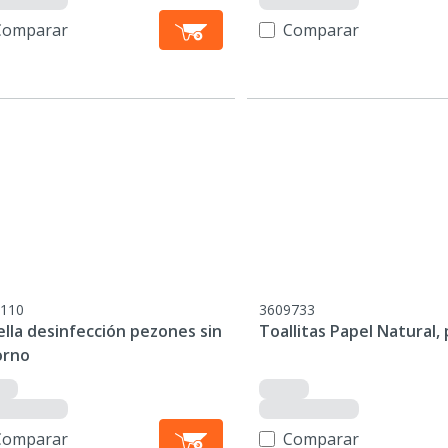
Comparar
Comparar
110
3609733
lla desinfección pezones sin
Toallitas Papel Natural,
orno
Comparar
Comparar