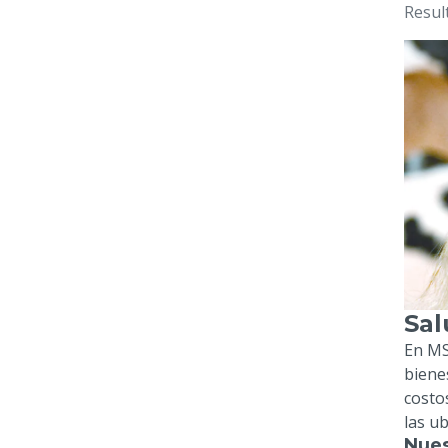
Resul
Sal
En MS
biene
costo
las u
Nues