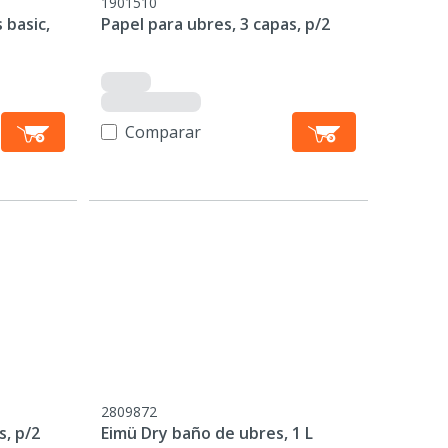
1901510
 basic,
Papel para ubres, 3 capas, p/2
Comparar
2809872
s, p/2
Eimü Dry baño de ubres, 1 L