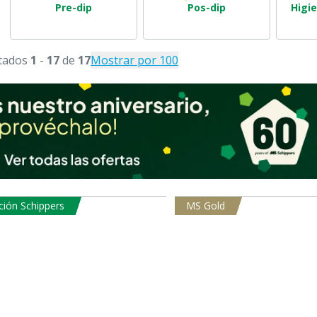
Pre-dip
Pos-dip
Higi
tados
1
-
17
de
17
Mostrar por 100
ción Schippers
MS Gold