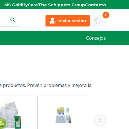
MS Gold
HyCare
The Schippers Group
Contacto
0
Iniciar sesión
Consejos
de productos. Prevén problemas y mejora la