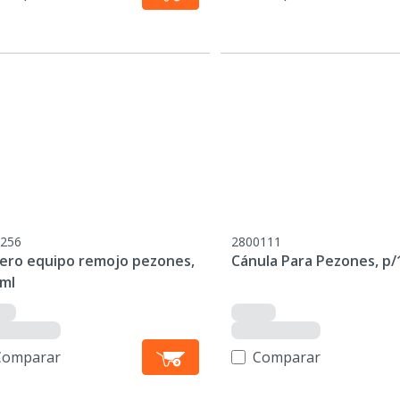
256
2800111
ero equipo remojo pezones,
Cánula Para Pezones, p/
 ml
Comparar
Comparar