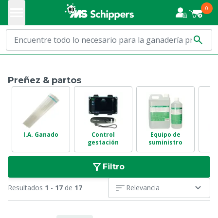
0
Preñez & partos
I.A. Ganado
Control
Equipo de
Tr
gestación
suministro
Filtro
Resultados
1
-
17
de
17
Relevancia