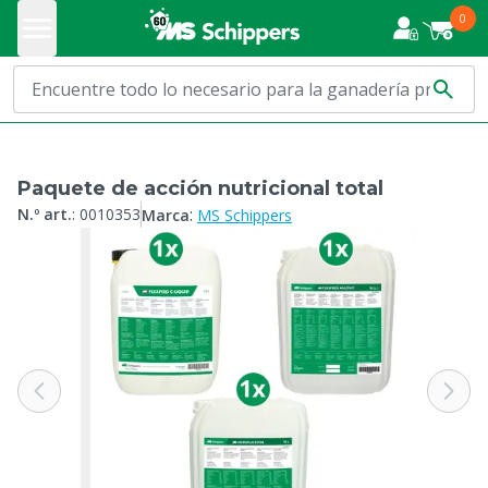
0
Paquete de acción nutricional total
:
N.º art.
:
0010353
Marca
MS Schippers