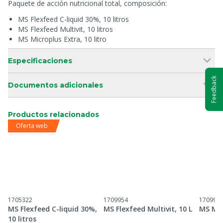
Paquete de acción nutricional total, composición:
MS Flexfeed C-liquid 30%, 10 litros
MS Flexfeed Multivit, 10 litros
MS Microplus Extra, 10 litro
Especificaciones
Feedback
Documentos adicionales
Productos relacionados
Oferta web
1705322
1709954
170999
MS Flexfeed C-liquid 30%,
MS Flexfeed Multivit, 10 L
MS Mic
10 litros