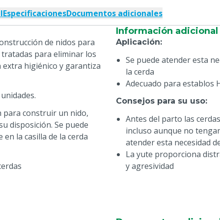
l
Especificaciones
Documentos adicionales
Información adicional
construcción de nidos para
Aplicación
:
 tratadas para eliminar los
Se puede atender esta nece
 extra higiénico y garantiza
la cerda
Adecuado para establos 
 unidades.
Consejos para su uso
:
 para construir un nido,
Antes del parto las cerda
su disposición. Se puede
incluso aunque no tengan 
 en la casilla de la cerda
atender esta necesidad de n
La yute proporciona dist
cerdas
y agresividad