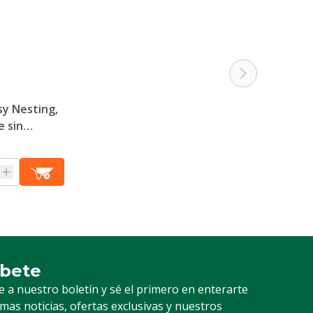
sy Nesting,
e sin
lé: 14 x 50
íbete
ción a nuestro boletín
e a nuestro boletín y sé el primero en enterarte
timas noticias, ofertas exclusivas y nuestros