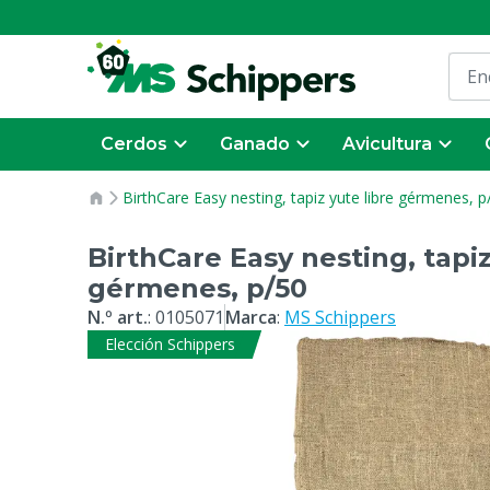
Cerdos
Ganado
Avicultura
BirthCare Easy nesting, tapiz yute libre gérmenes, p
BirthCare Easy nesting, tapiz
gérmenes, p/50
N.º art.
:
0105071
Marca
:
MS Schippers
Elección Schippers