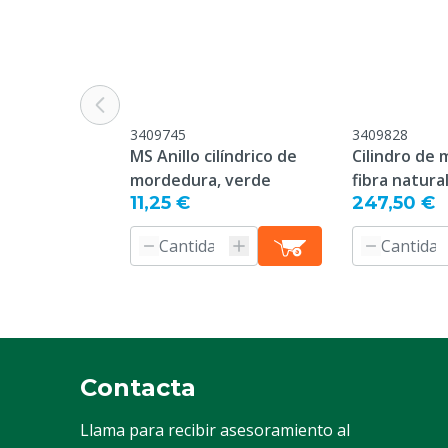
antes de utili
Colocación
Granero
Especie animal
Cerdos
Propiedades de distracción
Accesible, Dis
3409745
3409828
Degradable, E
MS Anillo cilíndrico de
Cilindro de 
mordedura, verde
fibra natura
Especie animal específica
Lechones, Ce
11,25 €
247,50 €
Peso de la tela
240 g/m²
Contacta
Llama para recibir asesoramiento al