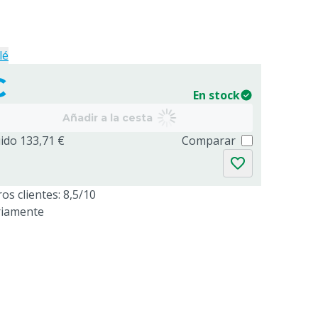
lé
€
En stock
Añadir a la cesta
uido 133,71 €
Comparar
os clientes: 8,5/10
riamente