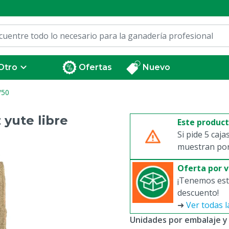
Otro
Ofertas
Nuevo
/50
 yute libre
Este produc
Si pide 5 caja
muestran por 
Oferta por 
¡Tenemos est
descuento!
➜
Ver todas l
Unidades por embalaje y