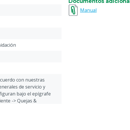
Documentos adiciona
Manual
nidación
acuerdo con nuestras
nerales de servicio y
figuran bajo el epígrafe
liente -> Quejas &
 la parte inferior de esta
as instrucciones de uso