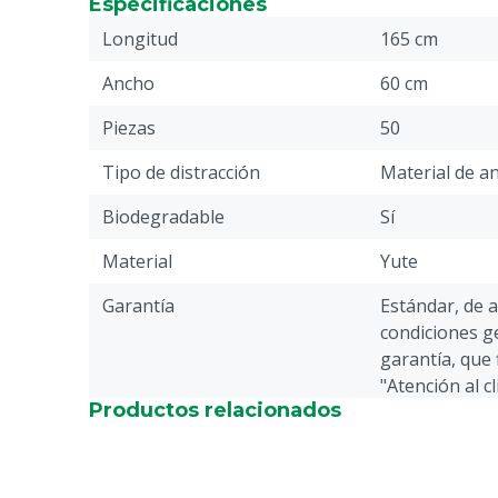
Especificaciones
Ambos lados largos se cosen
Longitud
165 cm
Ancho
60 cm
Piezas
50
Tipo de distracción
Material de a
Biodegradable
Sí
Material
Yute
Garantía
Estándar, de 
condiciones ge
garantía, que 
"Atención al c
Productos relacionados
Devolución" en
página web.
Nota de documentación
Lea siempre l