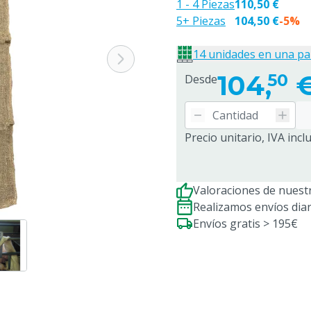
1 - 4 Piezas
110,50 €
5+ Piezas
104,50 €
-5%
14 unidades en una pa
104,
50
Desde
Precio unitario, IVA incl
Valoraciones de nuestr
Realizamos envíos dia
Envíos gratis > 195€