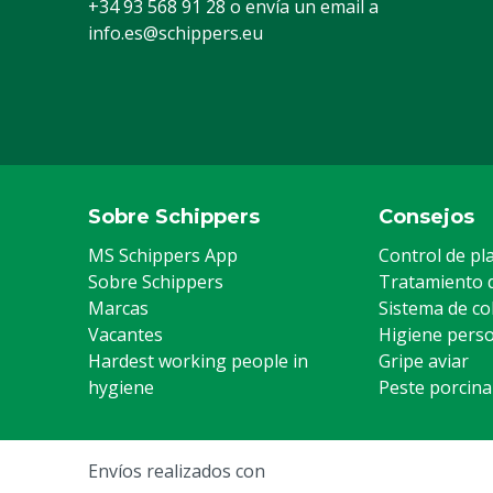
+34 93 568 91 28
o envía un email a
info.es@schippers.eu
Sobre Schippers
Consejos
MS Schippers App
Control de pl
Sobre Schippers
Tratamiento 
Marcas
Sistema de co
Vacantes
Higiene pers
Hardest working people in
Gripe aviar
hygiene
Peste porcina
Envíos realizados con