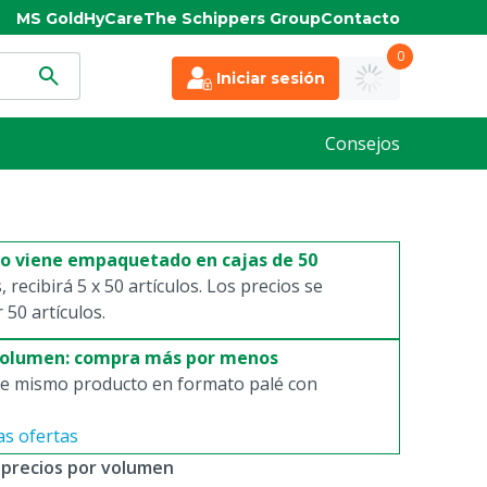
MS Gold
HyCare
The Schippers Group
Contacto
0
Iniciar sesión
Consejos
to viene empaquetado en cajas de 50
s, recibirá 5 x 50 artículos. Los precios se
50 artículos.
volumen: compra más por menos
e mismo producto en formato palé con
as ofertas
 precios por volumen