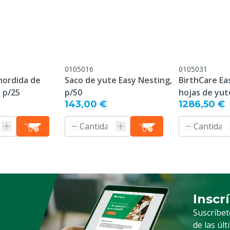
zar el producto.
ponible, Masticable,
0105016
0105031
nraizable, Seguro
mordida de
Saco de yute Easy Nesting,
BirthCare Ea
l p/25
p/50
hojas de yut
rdas
143,00 €
1286,50 €
gérmenes, pa
piezas
Inscr
Suscrip
Suscríbet
de las úl