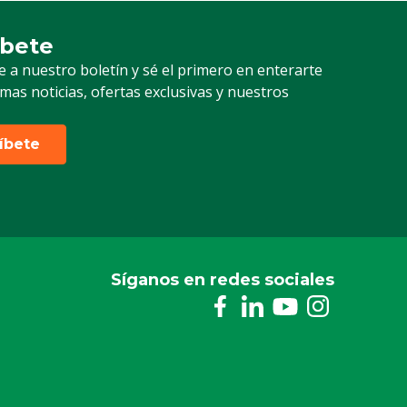
íbete
ción a nuestro boletín
e a nuestro boletín y sé el primero en enterarte
timas noticias, ofertas exclusivas y nuestros
ríbete
Síganos en redes sociales