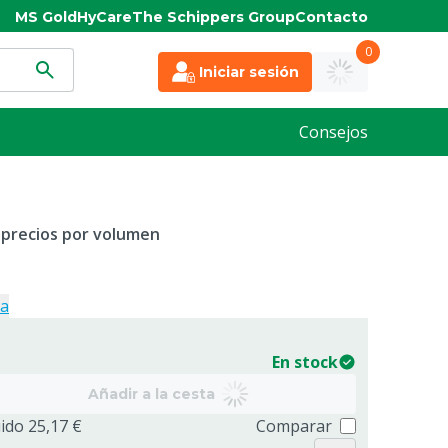
MS Gold
HyCare
The Schippers Group
Contacto
0
Iniciar sesión
Consejos
 precios por volumen
ja
En stock
Añadir a la cesta
uido 25,17 €
Comparar