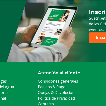
Inscr
Suscrip
Suscríbet
de las úl
eventos.
Insc
Atención al cliente
agas
Condiciones generales
del agua
Pedidos & Pago
lores
Quejas & Devolución
onal
Política de Privacidad
Contacto