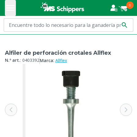
0
Alfiler de perforación crotales Allflex
:
N.º art.
:
0403392
Marca
Allflex