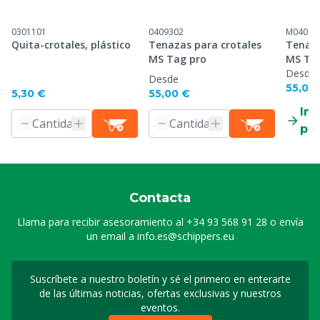
0301101
0409302
M04093
Quita-crotales, plástico
Tenazas para crotales
Tenaza
MS Tag pro
MS Ta
Desde
Desde
55,00
5,30 €
55,00 €
Inf
pr
Contacta
Llama para recibir asesoramiento al
+34 93 568 91 28
o envía
un email a
info.es@schippers.eu
Suscríbete a nuestro boletín y sé el primero en enterarte
Suscripción a nuestro bo
de las últimas noticias, ofertas exclusivas y nuestros
eventos.