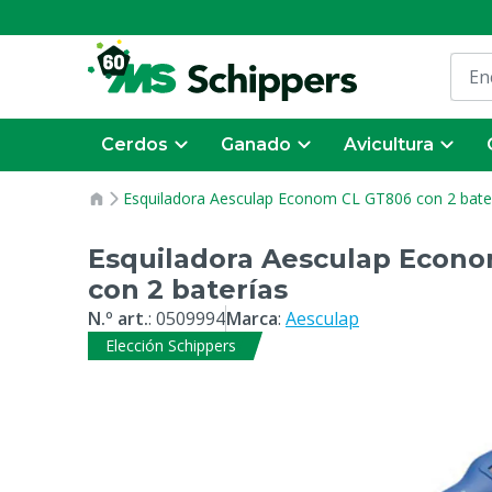
Cerdos
Ganado
Avicultura
Esquiladora Aesculap Econom CL GT806 con 2 bate
Esquiladora Aesculap Econ
con 2 baterías
N.º art.
:
0509994
Marca
:
Aesculap
Elección Schippers