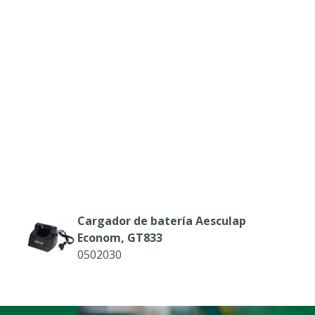
la fecha de entrega, no hay
piezas desgastadas / el
nadecuado / daños por
a de mantenimiento
as
Cargador de batería Aesculap
Econom, GT833
0502030