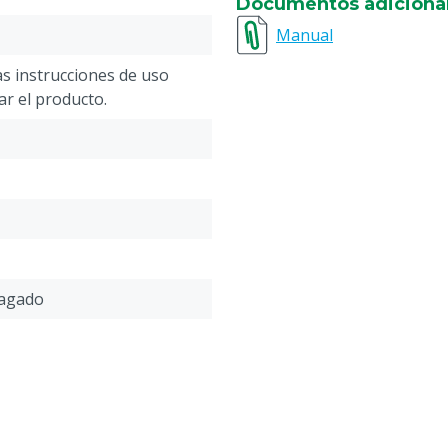
Documentos adiciona
Tiempo de carga batería:
Duración batería: aprox.
Manual
as instrucciones de uso
zar el producto.
agado