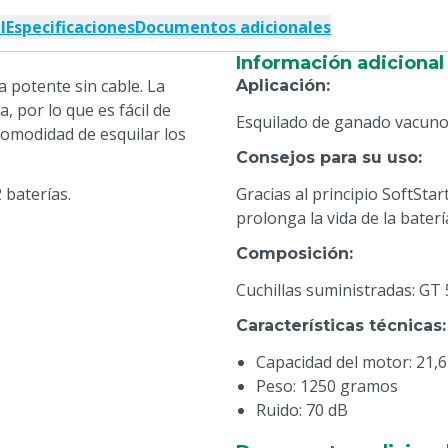
l
Especificaciones
Documentos adicionales
Información adicional
 potente sin cable. La
Aplicación
:
 por lo que es fácil de
Esquilado de ganado vacun
comodidad de esquilar los
Consejos para su uso
:
 baterías.
Gracias al principio SoftSta
prolonga la vida de la baterí
Composición
:
Cuchillas suministradas: GT
Características técnicas
:
Capacidad del motor: 21,6
Peso: 1250 gramos
Ruido: 70 dB
Revoluciones máx.: 2750 