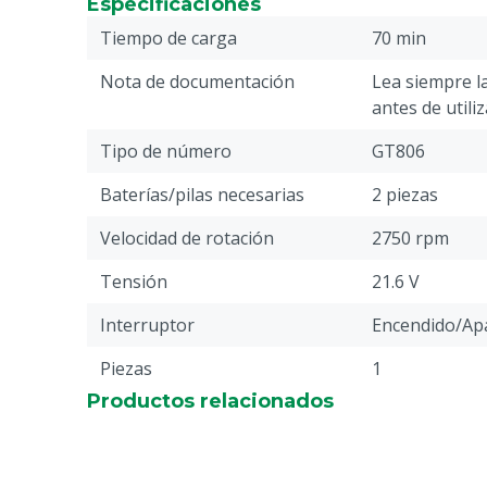
Especificaciones
Tiempo de carga
70 min
Nota de documentación
Lea siempre l
antes de utili
Tipo de número
GT806
Baterías/pilas necesarias
2 piezas
Velocidad de rotación
2750 rpm
Tensión
21.6 V
Interruptor
Encendido/Ap
Piezas
1
Productos relacionados
Cuchilla inferior
18 dientes
Nivel de ruido
70 dB