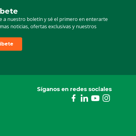
íbete
ción a nuestro boletín
e a nuestro boletín y sé el primero en enterarte
timas noticias, ofertas exclusivas y nuestros
ríbete
Síganos en redes sociales