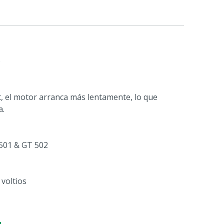
o
rt, el motor arranca más lentamente, lo que
a.
 501 & GT 502
 voltios
rpm