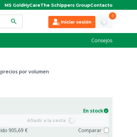
MS Gold
HyCare
The Schippers Group
Contacto
0
Iniciar sesión
Consejos
 precios por volumen
En stock
Añadir a la cesta
uido 905,69 €
Comparar