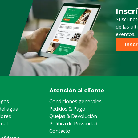
Inscr
Suscrip
Suscríbet
de las úl
eventos.
Insc
Atención al cliente
agas
Condiciones generales
del agua
Pedidos & Pago
lores
Quejas & Devolución
onal
Política de Privacidad
Contacto