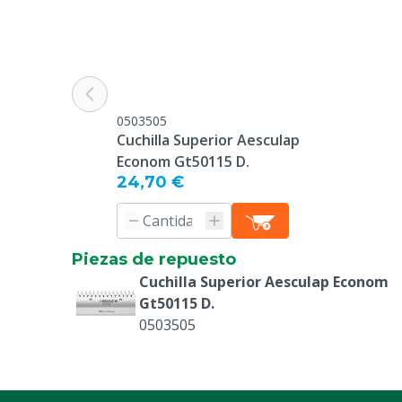
Recargable
Sí
Garantía
2 años desde 
garantía para 
caso de uso i
rotura / falt
0503505
Cuchilla Superior Aesculap
Especie animal
Ganado, Ovej
Econom Gt50115 D.
Cuchilla superior
24,70 €
17 dientes
Conducir
Hybrid batteri
Baterías/pilas incluidas
Sí
Piezas de repuesto
Cuchilla Superior Aesculap Econom
Gt50115 D.
0503505