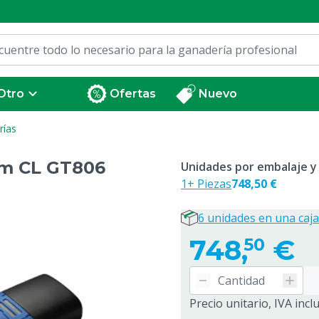
Otro
Ofertas
Nuevo
rías
om CL GT806
Unidades por embalaje y
1+ Piezas
748,50 €
6 unidades en una caja
748,
€
50
Precio unitario, IVA incl