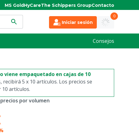
MS Gold
HyCare
The Schippers Group
Contacto
0
Iniciar sesión
Consejos
to viene empaquetado en cajas de 10
s, recibirá 5 x 10 artículos. Los precios se
10 artículos.
 precios por volumen
%
%
4%