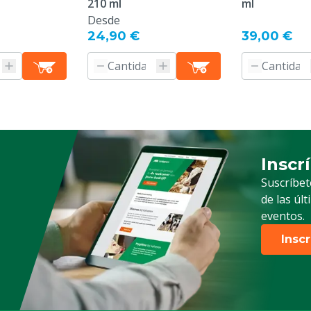
210 ml
ml
Desde
24,90 €
39,00 €
Inscr
Suscrip
Suscríbet
de las úl
eventos.
Insc