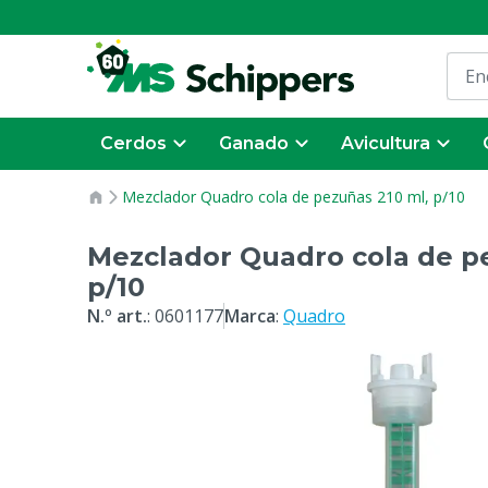
Cerdos
Ganado
Avicultura
Mezclador Quadro cola de pezuñas 210 ml, p/10
Mezclador Quadro cola de p
p/10
N.º art.
:
0601177
Marca
:
Quadro