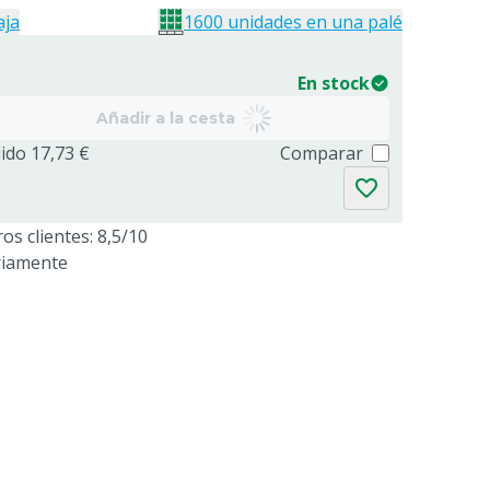
aja
1600 unidades en una palé
En stock
Añadir a la cesta
uido 17,73 €
Comparar
os clientes: 8,5/10
riamente