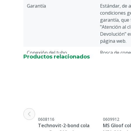
Garantía
Estándar, de 
condiciones ge
garantía, que 
"Atención al c
Devolución" en
página web.
Conexión del tubo
Rosca de cone
Productos relacionados
Especie animal
Ganado
Tipo de punta mezcladora
Larga
0608116
0609912
Technovit-2-bond cola
MS Gloof col