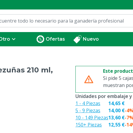
Otro
Ofertas
Nuevo
ezuñas 210 ml,
Este produc
Si pide 5 caja
muestran por 
Unidades por embalaje y
1 - 4 Piezas
14,65 €
5 - 9 Piezas
14,00 €
-4
10 - 149 Piezas
13,60 €
-7
150+ Piezas
12,55 €
-1