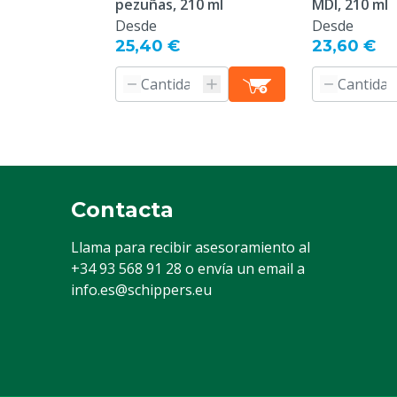
pezuñas, 210 ml
MDI, 210 ml
Desde
Desde
25,40 €
23,60 €
Contacta
Llama para recibir asesoramiento al
+34 93 568 91 28
o envía un email a
info.es@schippers.eu