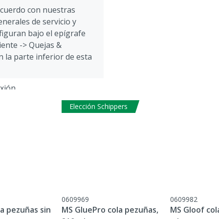
acuerdo con nuestras
nerales de servicio y
figuran bajo el epígrafe
liente -> Quejas &
 la parte inferior de esta
xión
Elección Schippers
0609969
0609982
a pezuñas sin
MS GluePro cola pezuñas,
MS Gloof col