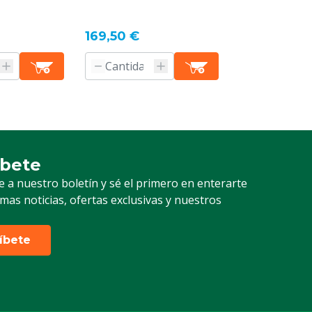
169,50 €
íbete
ción a nuestro boletín
e a nuestro boletín y sé el primero en enterarte
timas noticias, ofertas exclusivas y nuestros
ríbete