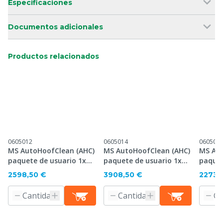
Especificaciones
Documentos adicionales
Productos relacionados
0605012
0605014
060504
MS AutoHoofClean (AHC)
MS AutoHoofClean (AHC)
MS Aut
paquete de usuario 1x
paquete de usuario 1x
paquet
300 cm, 1x 200 kg
300 cm, 2x 200 kg
200 cm
2598,50 €
3908,50 €
2273,