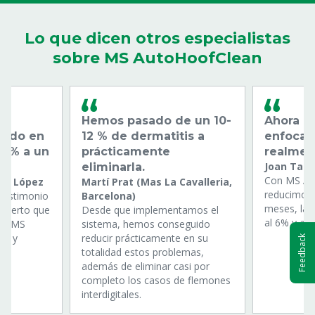
Lo que dicen otros especialistas
sobre MS AutoHoofClean
Hemos pasado de un 10-
Ahora 
jado en
12 % de dermatitis a
enfocar
3 % a un
prácticamente
realmen
Joan Tan
eliminarla.
Con MS Au
iel López
Martí Prat (Mas La Cavalleria,
reducimos 
 testimonio
Barcelona)
meses, la d
experto que
Desde que implementamos el
al 6% y au
 de MS
sistema, hemos conseguido
ud y
reducir prácticamente en su
Feedback
totalidad estos problemas,
además de eliminar casi por
completo los casos de flemones
interdigitales.