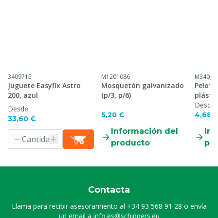
3409715
M1201086
M34097
Juguete Easyfix Astro
Mosquetón galvanizado
Pelota
200, azul
(p/3, p/6)
plásti
Desde
Desde
5,20 €
4,68 
33,60 €
Información del
Inf
producto
pr
Contacta
Llama para recibir asesoramiento al
+34 93 568 91 28
o envía
un email a
info.es@schippers.eu