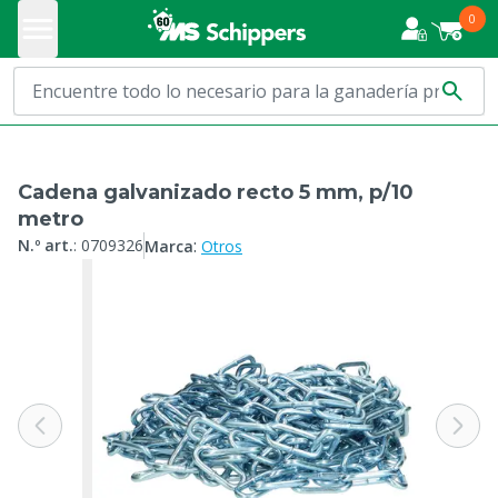
0
Cadena galvanizado recto 5 mm, p/10
metro
:
N.º art.
:
0709326
Marca
Otros