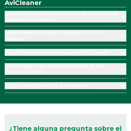
AviCleaner
¿Funciona el MS AviCleaner con mi tipo de líneas de
alimentación y bebida?
¿Cuánto tiempo ahorraré realmente con esta
máquina?
¿Cuánto mantenimiento requiere MS AviCleaner?
¿Cuánta agua y qué tipo de limpiadora de alta
presión necesito?
¿Qué combustible utiliza el AviCleaner?
¿Tiene alguna pregunta sobre el