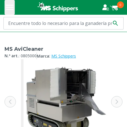
0
MS AviCleaner
:
N.º art.
:
0805000
Marca
MS Schippers