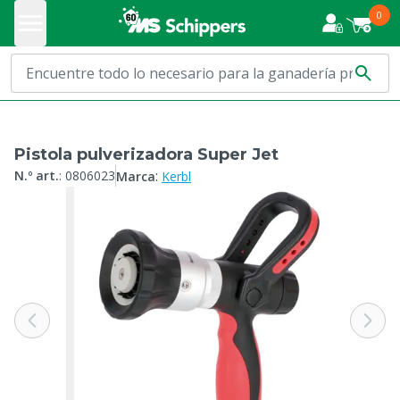
0
Pistola pulverizadora Super Jet
:
N.º art.
:
0806023
Marca
Kerbl