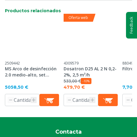
Productos relacionados
Oferta web
Feedback
2509442
4309579
880494
MS Arco de desinfección
Dosatron D25 AL 2 N 0,2-
Filtro 
2.0 medio-alto, set
2%, 2,5 m³/h
completo
533,00 €
-10%
5058,50 €
479,70 €
7,70 
Contacta