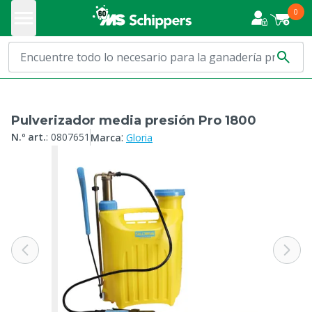
0
Pulverizador media presión Pro 1800
:
N.º art.
:
0807651
Marca
Gloria