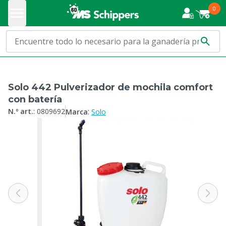
0
Solo 442 Pulverizador de mochila comfort
con batería
:
N.º art.
:
0809692
Marca
Solo