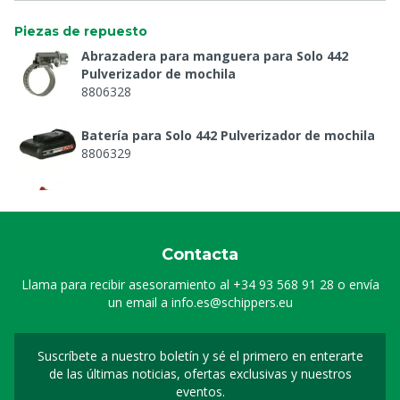
Piezas de repuesto
Abrazadera para manguera para Solo 442
Pulverizador de mochila
8806328
Batería para Solo 442 Pulverizador de mochila
8806329
Bomba de membrana para Solo 442
Pulverizador de mochila
8806331
Contacta
Tapa para motor para Solo 442 Pulverizador de
mochila
Llama para recibir asesoramiento al
+34 93 568 91 28
o envía
8806332
un email a
info.es@schippers.eu
Placa de circuito impreso para Solo 442
Pulverizador de mochila
Suscríbete a nuestro boletín y sé el primero en enterarte
8806333
Suscripción a nuestro bo
de las últimas noticias, ofertas exclusivas y nuestros
eventos.