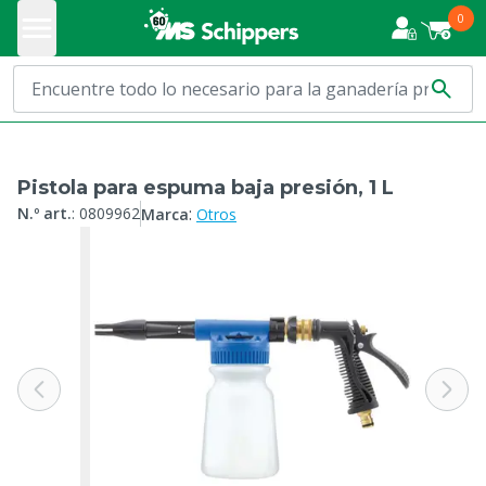
0
Pistola para espuma baja presión, 1 L
:
N.º art.
:
0809962
Marca
Otros