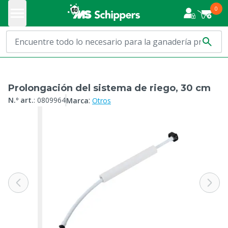
0
Prolongación del sistema de riego, 30 cm
:
N.º art.
:
0809964
Marca
Otros