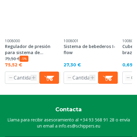
1008000
1008001
100800
Regulador de presión
Sistema de bebederos I-
Cubeta
para sistema de
flow
brazo 
bebederos I-flow
79,50 €
bebed
-5%
75,52 €
27,30 €
0,69 
Contacta
Llama para recibir asesoramiento al
+34 93 568 91 28
o envía
un email a
info.es@schippers.eu