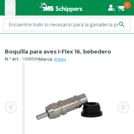
0
Boquilla para aves I-Flex 16, bebedero
:
N.º art.
:
1008006
Marca
Impex