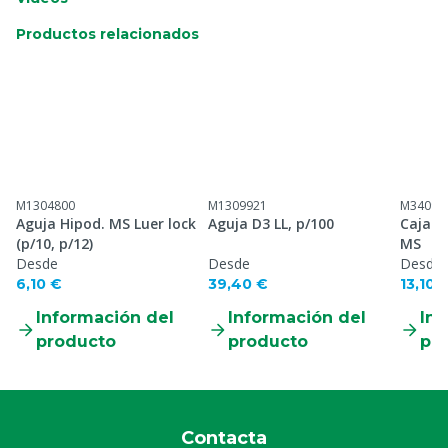
Productos relacionados
M1304800
M1309921
M34097
Aguja Hipod. MS Luer lock
Aguja D3 LL, p/100
Caja j
(p/10, p/12)
MS
Desde
Desde
Desde
6,10 €
39,40 €
13,10 
Información del
Información del
Inf
producto
producto
pr
Contacta