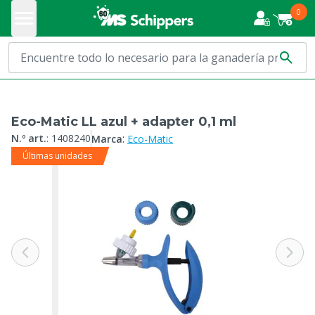
0
Eco-Matic LL azul + adapter 0,1 ml
:
N.º art.
:
1408240
Marca
Eco-Matic
Últimas unidades