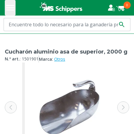
0
Cucharón aluminio asa de superior, 2000 g
:
N.º art.
:
1501901
Marca
Otros