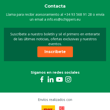
Contacta
Cucharón plástico asa de atrás, 1500 g
Llama para recibir asesoramiento al
+34 93 568 91 28
o envía
1509900
un email a
info.es@schippers.eu
Cucharón aluminio asa de atrás
Suscríbete a nuestro boletín y sé el primero en enterarte
Suscripción a nuestro bo
M1502396
de las últimas noticias, ofertas exclusivas y nuestros
eventos.
Cucharón polipropileno asa de atrás, 1000 g
Inscríbete
M1509773
Síganos en redes sociales
Envíos realizados con