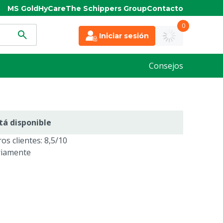
MS Gold
HyCare
The Schippers Group
Contacto
0
Iniciar sesión
Consejos
tá disponible
os clientes: 8,5/10
riamente