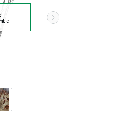
e
nible