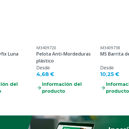
Propiedades de distracció
M3409720
M3409738
fix Luna
Pelota Anti-Mordeduras
MS Barrita d
plástico
Desde
Desde
4,68 €
10,25 €
ión del
Información del
Informac
o
producto
producto