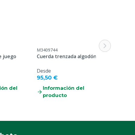
n
Accesible, Disponible, Limpio, Seguro
M3409744
e juego
Cuerda trenzada algodón
Desde
95,50 €
ión del
Información del
producto