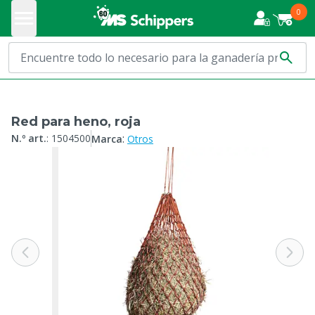
0
Red para heno, roja
:
N.º art.
:
1504500
Marca
Otros