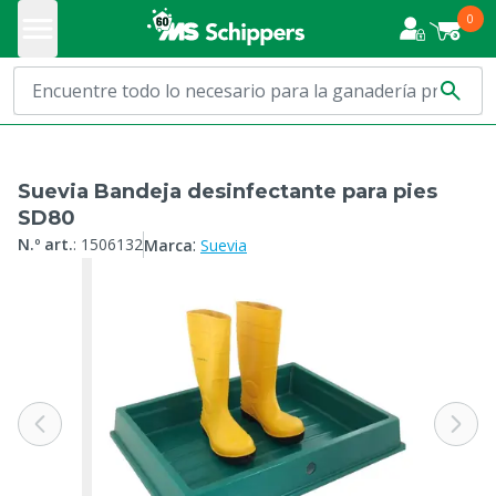
0
Suevia Bandeja desinfectante para pies
SD80
:
N.º art.
:
1506132
Marca
Suevia