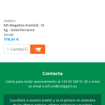
2509810
MS MegaDes Kiemkill, 10
kg - Desinfectante
Desde
178,50 €
Contacta
Llama para recibir asesoramiento al
+34 93 568 91 28
o envía
un email a
info.es@schippers.eu
Suscríbete a nuestro boletín y sé el primero en enterarte
Suscripción a nuestro bo
de las últimas noticias, ofertas exclusivas y nuestros