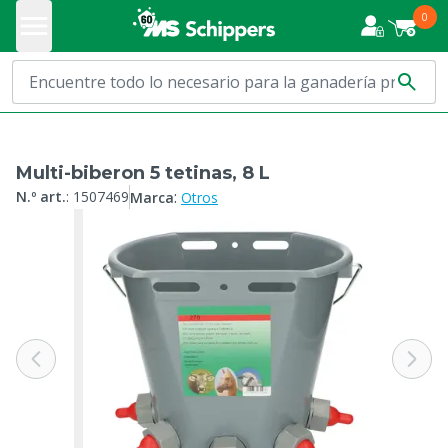
0
Multi-biberon 5 tetinas, 8 L
:
N.º art.
:
1507469
Marca
Otros