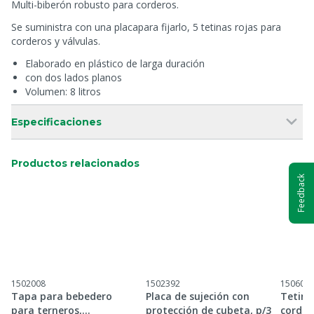
Multi-biberón robusto para corderos.
Se suministra con una placapara fijarlo, 5 tetinas rojas para
corderos y válvulas.
Elaborado en plástico de larga duración
con dos lados planos
Volumen: 8 litros
Especificaciones
Productos relacionados
Feedback
1502008
1502392
150604
Tapa para bebedero
Placa de sujeción con
Tetina
para terneros,
protección de cubeta, p/3
corder