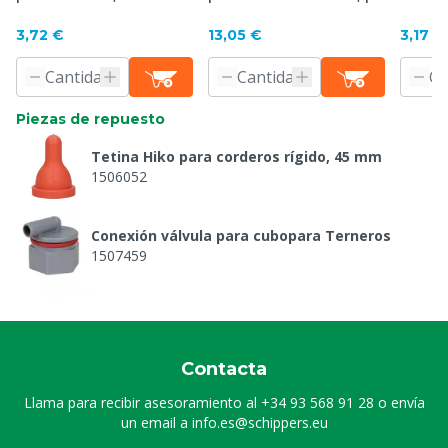
transparente
3,72 €
13,05 €
3,17 €
Piezas de repuesto
Tetina Hiko para corderos rígido, 45 mm
1506052
Conexión válvula para cubopara Terneros
1507459
Anilla Para Válvula Cubo Terneros
1507460
Contacta
Llama para recibir asesoramiento al
+34 93 568 91 28
o envía
un email a
info.es@schippers.eu