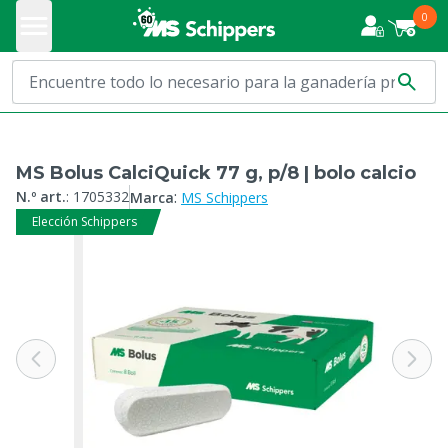
0
MS Bolus CalciQuick 77 g, p/8 | bolo calcio
:
N.º art.
:
1705332
Marca
MS Schippers
Elección Schippers