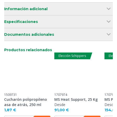
Información adicional
Especificaciones
Documentos adicionales
Productos relacionados
Elección Schippers
Elecc
1509731
1707974
170797
Cucharón polipropileno
MS Heat Support, 25 Kg
MS Par
asa de atrás, 250 ml
Desde
Desde
1,87 €
91,00 €
154,0