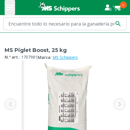
0
MS Piglet Boost, 25 kg
:
N.º art.
:
1707981
Marca
MS Schippers