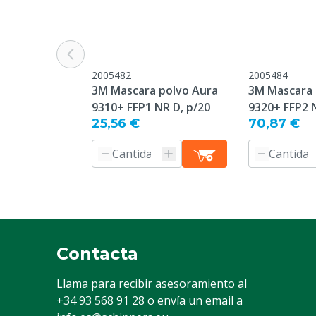
Tipo de número
9322+
Peso
15 g
Desechable o reutilizable
Desechables
2005482
2005484
3M Mascara polvo Aura
3M Mascara 
Especie animal
Ganado, Cerdo
9310+ FFP1 NR D, p/20
9320+ FFP2 N
Otro
25,56 €
70,87 €
Color
Blanca
Contacta
Llama para recibir asesoramiento al
+34 93 568 91 28
o envía un email a