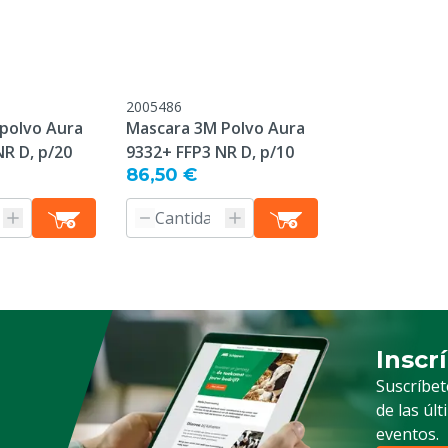
FFP2: MAC = 10 x partícul
mg/m³
FFP3: MAC = 50 x partícul
mg/m³
2005486
polvo Aura
Mascara 3M Polvo Aura
s, Aves, Ovejas, Cabras,
R D, p/20
9332+ FFP3 NR D, p/10
86,50 €
Inscr
Suscrip
Suscríbet
de las úl
eventos.