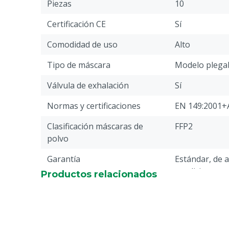
Piezas
10
Certificación CE
Sí
Comodidad de uso
Alto
Tipo de máscara
Modelo plega
Válvula de exhalación
Sí
Normas y certificaciones
EN 149:2001+
Clasificación máscaras de
FFP2
polvo
Garantía
Estándar, de 
condiciones ge
Productos relacionados
garantía, que 
"Atención al c
Devolución" en
página web.