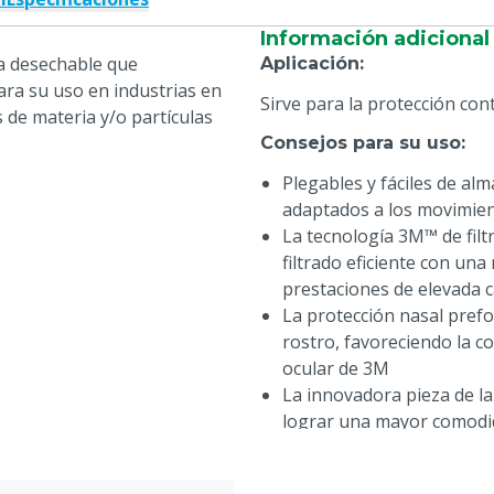
Información adicional
la desechable que
Aplicación
:
ara su uso en industrias en
Sirve para la protección cont
 de materia y/o partículas
Consejos para su uso
:
Plegables y fáciles de al
adaptados a los movimien
La tecnología 3M™ de filt
filtrado eficiente con una
prestaciones de elevada c
La protección nasal prefo
rostro, favoreciendo la c
ocular de 3M
La innovadora pieza de la 
lograr una mayor comodi
La espuma para la nariz,
para la piel