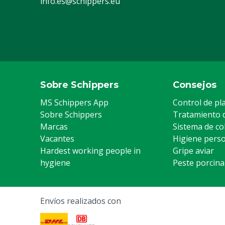
info.es@schippers.eu
Sobre Schippers
Consejos
MS Schippers App
Control de pl
Sobre Schippers
Tratamiento 
Marcas
Sistema de co
Vacantes
Higiene pers
Hardest working people in
Gripe aviar
hygiene
Peste porcina
Envíos realizados con