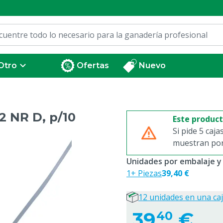
Otro
Ofertas
Nuevo
2 NR D, p/10
Este produc
Si pide 5 caja
muestran por 
Unidades por embalaje y
1+ Piezas
39,40 €
12 unidades en una ca
39,
€
40