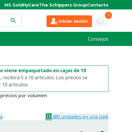
MS Gold
HyCare
The Schippers Group
Contacto
0
Iniciar sesión
Consejos
to viene empaquetado en cajas de 10
s, recibirá 5 x 10 artículos. Los precios se
10 artículos.
 precios por volumen
ja
480 unidades en una palé