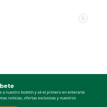
as dañinas con un valor MAC de 0,1 mg a 10
as dañinas con un valor MAC de 0,1 mg a 10
íbete
ción a nuestro boletín
e a nuestro boletín y sé el primero en enterarte
timas noticias, ofertas exclusivas y nuestros