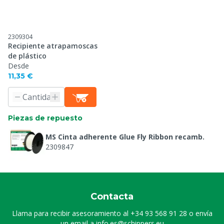
2309304
Recipiente atrapamoscas
de plástico
Desde
11,35 €
Piezas de repuesto
MS Cinta adherente Glue Fly Ribbon recamb.
2309847
Contacta
Llama para recibir asesoramiento al
+34 93 568 91 28
o envía
un email a
info.es@schippers.eu