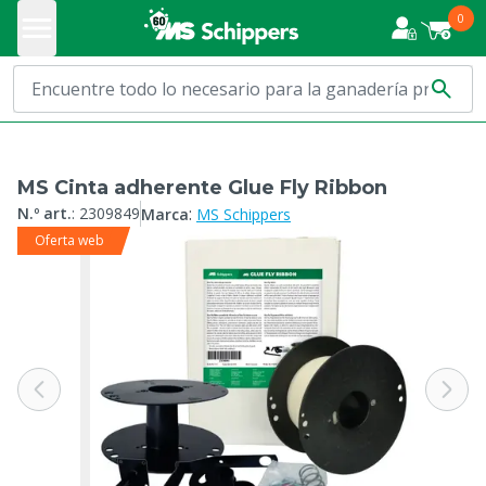
0
MS Cinta adherente Glue Fly Ribbon
:
N.º art.
:
2309849
Marca
MS Schippers
Oferta web