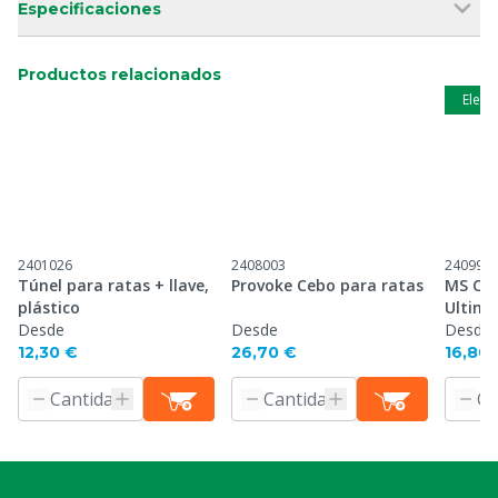
Especificaciones
Productos relacionados
Elecc
2401026
2408003
240993
Túnel para ratas + llave,
Provoke Cebo para ratas
MS Caj
plástico
Ultima
Desde
Desde
Desde
12,30 €
26,70 €
16,80 