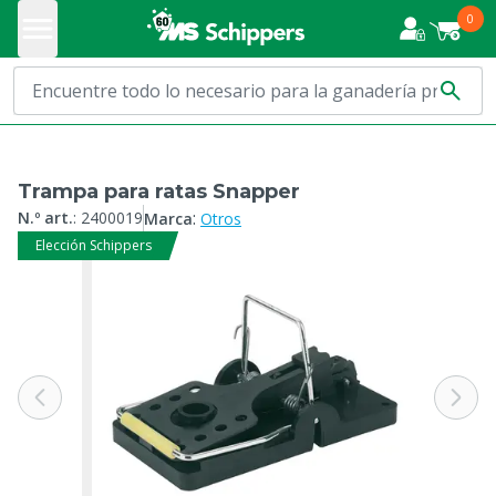
0
Trampa para ratas Snapper
:
N.º art.
:
2400019
Marca
Otros
Elección Schippers