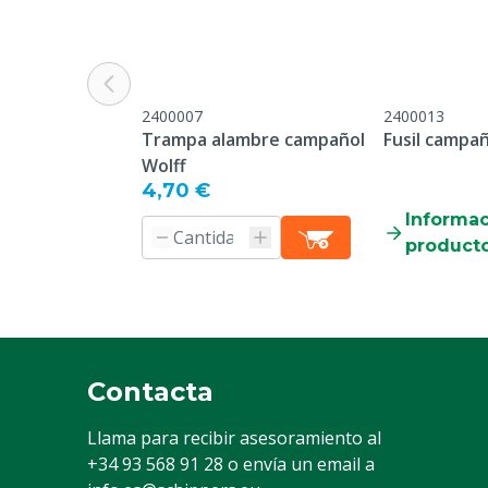
Garantía
Estándar, de 
condiciones ge
garantía, que 
"Atención al c
2400007
2400013
Devolución" en
Trampa alambre campañol
Fusil campa
página web.
Wolff
4,70 €
Especie animal
Ganado, Cerdo
Informac
Otro
product
Conducir
Solar
Baterías/pilas incluidas
Sí
Contacta
Llama para recibir asesoramiento al
+34 93 568 91 28
o envía un email a