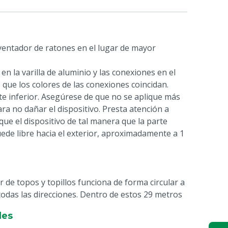
entador de ratones en el lugar de mayor
n la varilla de aluminio y las conexiones en el
 que los colores de las conexiones coincidan.
arte inferior. Asegúrese de que no se aplique más
ra no dañar el dispositivo. Presta atención a
que el dispositivo de tal manera que la parte
quede libre hacia el exterior, aproximadamente a 1
r de topos y topillos funciona de forma circular a
todas las direcciones. Dentro de estos 29 metros
os.
les
esultados, se recomienda utilizar dos unidades de