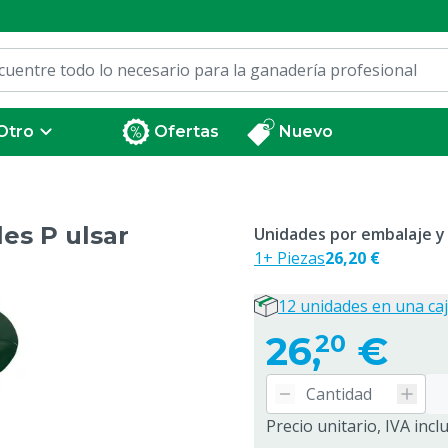
Otro
Ofertas
Nuevo
es P ulsar
Unidades por embalaje y
1+ Piezas
26,20 €
12 unidades en una ca
26,
€
20
Precio unitario, IVA incl