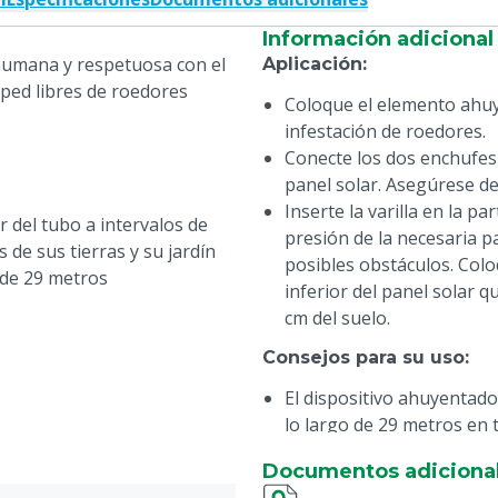
Información adicional
 humana y respetuosa con el
Aplicación
:
sped libres de roedores
Coloque el elemento ahuy
infestación de roedores.
Conecte los dos enchufes e
panel solar. Asegúrese de
Inserte la varilla en la p
r del tubo a intervalos de
presión de la necesaria pa
 de sus tierras y su jardín
posibles obstáculos. Colo
 de 29 metros
inferior del panel solar 
cm del suelo.
Consejos para su uso
:
El dispositivo ahuyentado
lo largo de 29 metros en 
no puede haber obstácul
Documentos adiciona
Para lograr los mejores r