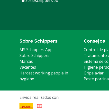
info.es@schippers.eu
Sobre Schippers
Consejos
MS Schippers App
Control de pl
Sobre Schippers
Tratamiento 
Marcas
Sistema de co
Vacantes
Higiene pers
Hardest working people in
Gripe aviar
hygiene
Peste porcina
Envíos realizados con