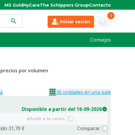
MS Gold
HyCare
The Schippers Group
Contacto
0
Iniciar sesión
Consejos
 precios por volumen
ja
36 unidades en una palé
Disponible a partir del 16-09-2026
Añadir a la cesta
uido 31,70 €
Comparar