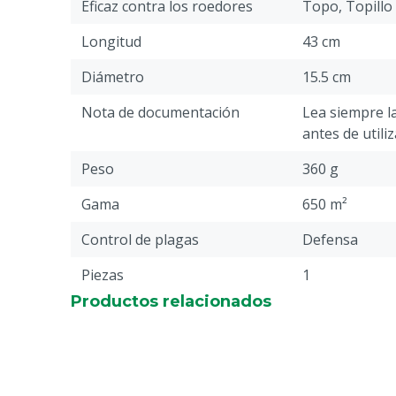
Eficaz contra los roedores
Topo, Topillo
Longitud
43 cm
Diámetro
15.5 cm
Nota de documentación
Lea siempre l
antes de utili
Peso
360 g
Gama
650 m²
Control de plagas
Defensa
Piezas
1
Productos relacionados
Material
Aluminio
Superficie
650 m²
Recargable
Sí