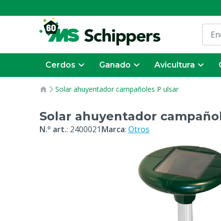
Cerdos
Ganado
Avicultura
Solar ahuyentador campañoles P ulsar
Solar ahuyentador campañol
N.º art.
:
2400021
Marca
:
Otros