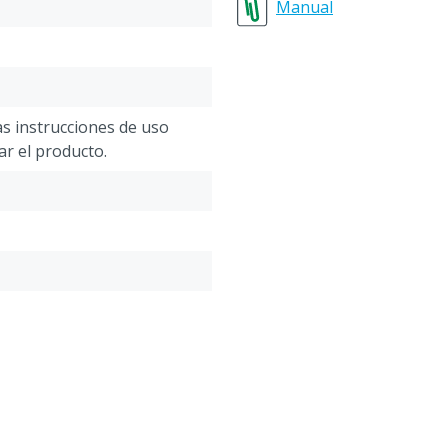
sistema superpuestas.
Manual
Eficaz contra
:
Topos
Ardillas de tierra
Musarañas
as instrucciones de uso
Topos
zar el producto.
Ratones de bolsillo
Topillos
Características técnicas
:
Fuente de alimentación: C
solar de larga duración
Frecuencia: 400 Hz - 1000
Alcance: aprox. 650 m²
Particularidades
:
Después de insertarlo en e
dispositivo para que no h