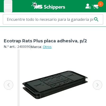
0
Ecotrap Rats Plus placa adhesiva, p/2
:
N.º art.
:
2400090
Marca
Otros