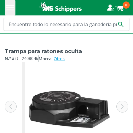
0
Trampa para ratones oculta
:
N.º art.
:
2408046
Marca
Otros