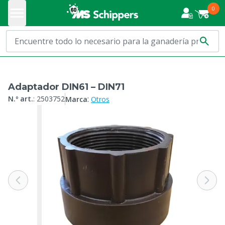
0
Adaptador DIN61 – DIN71
:
N.º art.
:
2503752
Marca
Otros