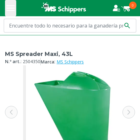
0
MS Spreader Maxi, 43L
:
N.º art.
:
2504350
Marca
MS Schippers