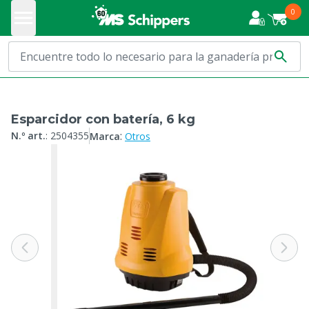
0
Esparcidor con batería, 6 kg
:
N.º art.
:
2504355
Marca
Otros