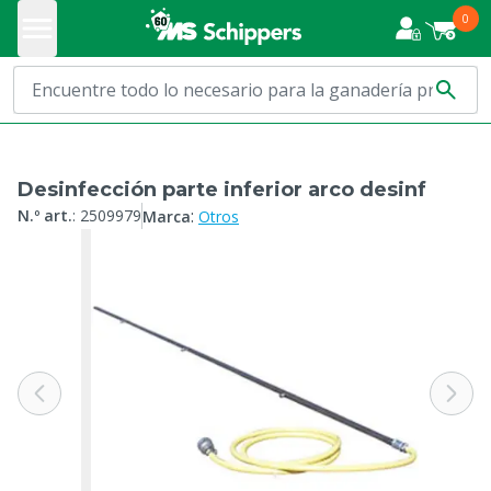
0
Desinfección parte inferior arco desinf
:
N.º art.
:
2509979
Marca
Otros