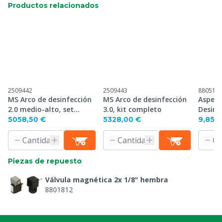
Productos relacionados
2509442
2509443
880516
MS Arco de desinfección
MS Arco de desinfección
Aspers
2.0 medio-alto, set
3.0, kit completo
Desinf
completo
5058,50 €
5328,00 €
9,85 
Piezas de repuesto
Válvula magnética 2x 1/8" hembra
8801812