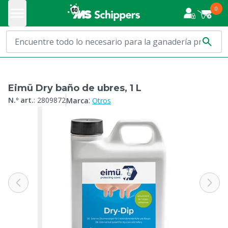
0
Eimü Dry baño de ubres, 1 L
:
N.º art.
:
2809872
Marca
Otros