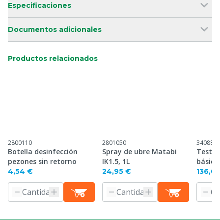
Especificaciones
Documentos adicionales
Productos relacionados
2800110
2801050
340880
Botella desinfección
Spray de ubre Matabi
Test d
pezones sin retorno
IK1.5, 1L
básico
4,54 €
24,95 €
136,0