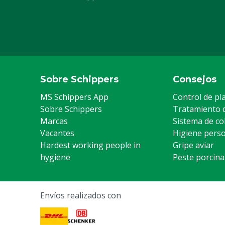
Conexión
DIN61
Volumen
25 kg
Sobre Schippers
Consejos
MS Schippers App
Control de pl
Sobre Schippers
Tratamiento 
Marcas
Sistema de co
Vacantes
Higiene pers
Hardest working people in
Gripe aviar
hygiene
Peste porcina
Envíos realizados con