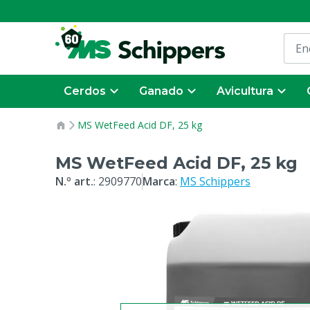
Cerdos
Ganado
Avicultura
MS WetFeed Acid DF, 25 kg
MS WetFeed Acid DF, 25 kg
N.º art.
:
2909770
Marca
:
MS Schippers