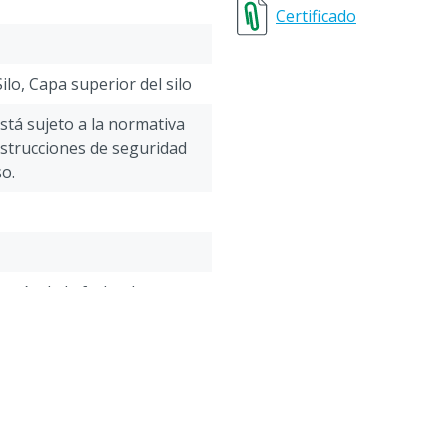
Certificado
Silo, Capa superior del silo
está sujeto a la normativa
nstrucciones de seguridad
o.
pués de la fecha de
 Ácido propiónico, Ácido
 sórbico