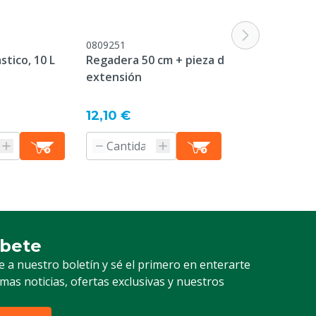
0809251
M3400050
stico, 10 L
Regadera 50 cm + pieza de
Manta Proteg
extensión
240 g/m²
Desde
56,50 €
12,10 €
Informaci
producto
íbete
ción a nuestro boletín
e a nuestro boletín y sé el primero en enterarte
timas noticias, ofertas exclusivas y nuestros