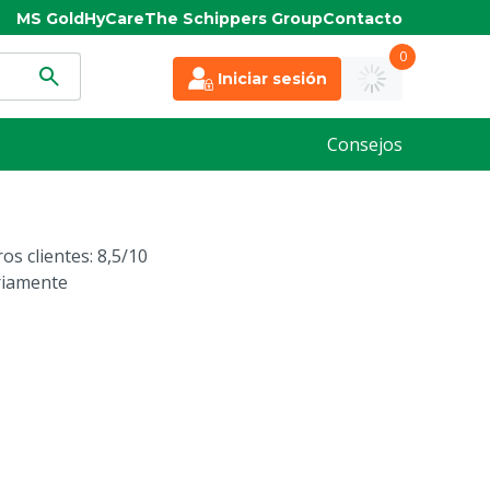
MS Gold
HyCare
The Schippers Group
Contacto
0
Iniciar sesión
Consejos
os clientes: 8,5/10
riamente