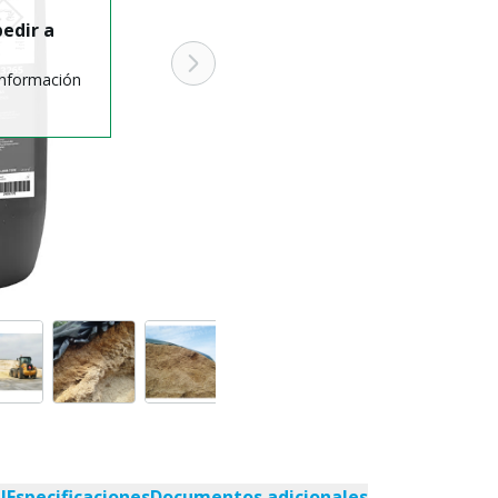
edir a
información
l
Especificaciones
Documentos adicionales