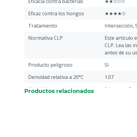
Eficacia contra bacterias
★★✩✩✩
Eficaz contra los hongos
★★★★✩
Tratamiento
Intersección, 
Normativa CLP
Este artículo 
CLP. Lea las i
antes de su us
Producto peligroso
Sí
Densidad relativa a 20°C
1.07
Vida útil
24 meses, Des
Productos relacionados
producción
Composición de los ácidos
Ácido fórmico,
acético, Ácido
Piezas
1