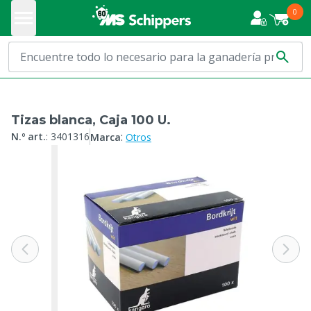
0
Tizas blanca, Caja 100 U.
:
N.º art.
:
3401316
Marca
Otros