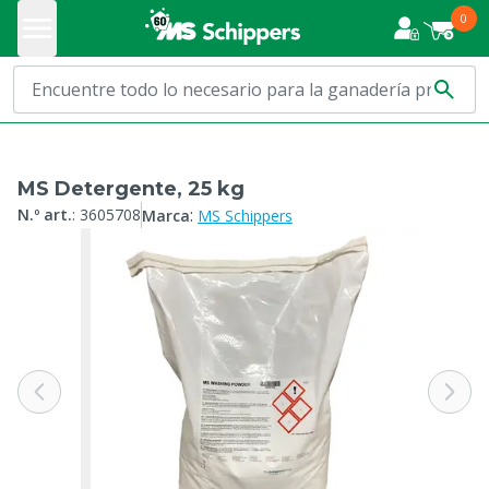
0
MS Detergente, 25 kg
:
N.º art.
:
3605708
Marca
MS Schippers