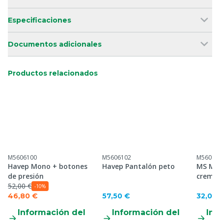
Especificaciones
Documentos adicionales
Productos relacionados
M5606100
M5606102
M56095
Havep Mono + botones
Havep Pantalón peto
MS Mon
de presión
cremal
52,00 €
-10%
46,80 €
57,50 €
32,00
Información del
Información del
Inf