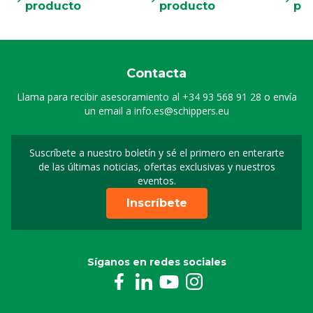
producto
producto
pr
Contacta
Llama para recibir asesoramiento al
+34 93 568 91 28
o envía
un email a
info.es@schippers.eu
Suscríbete a nuestro boletín y sé el primero en enterarte
Suscripción a nuestro bo
de las últimas noticias, ofertas exclusivas y nuestros
eventos.
Inscríbete
Síganos en redes sociales