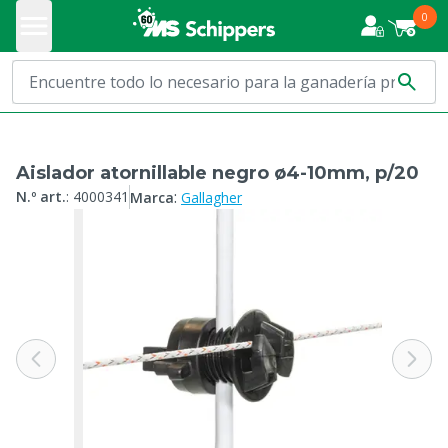
0
Aislador atornillable negro ø4-10mm, p/20
:
N.º art.
:
4000341
Marca
Gallagher