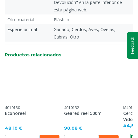
Devolución" en la parte inferior de
esta página web.
Otro material
Plástico
Especie animal
Ganado, Cerdos, Aves, Ovejas,
Cabras, Otro
Feedback
Productos relacionados
4010130
4010132
M40100
Econoreel
Geared reel 500m
Cerca 
Vidofle
44,59
48,10 €
90,08 €
Inf