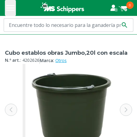
0
Cubo establos obras Jumbo,20l con escala
:
N.º art.
:
4202626
Marca
Otros