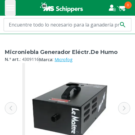
0
Microniebla Generador Eléctr.De Humo
:
N.º art.
:
4309116
Marca
Microfog